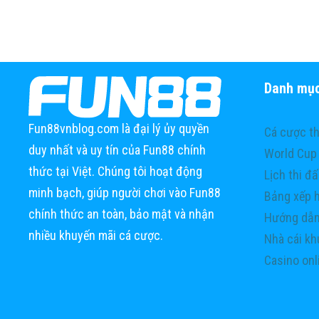
Danh mục
Fun88vnblog.com là đại lý ủy quyền
Cá cược th
duy nhất và uy tín của Fun88 chính
World Cup
thức tại Việt. Chúng tôi hoạt động
Lịch thi đ
minh bạch, giúp người chơi vào Fun88
Bảng xếp 
chính thức an toàn, bảo mật và nhận
Hướng dẫn
nhiều khuyến mãi cá cược.
Nhà cái kh
Casino onl