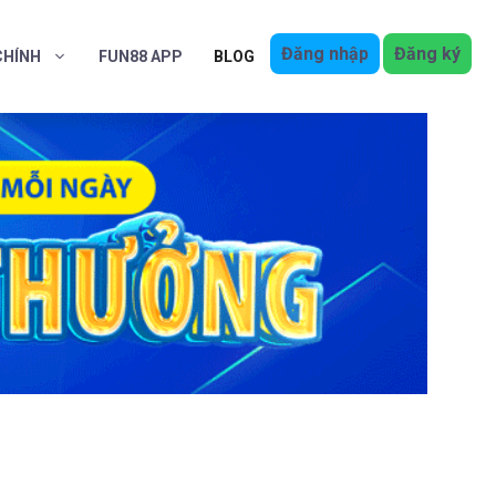
Đăng nhập
Đăng ký
CHÍNH
FUN88 APP
BLOG