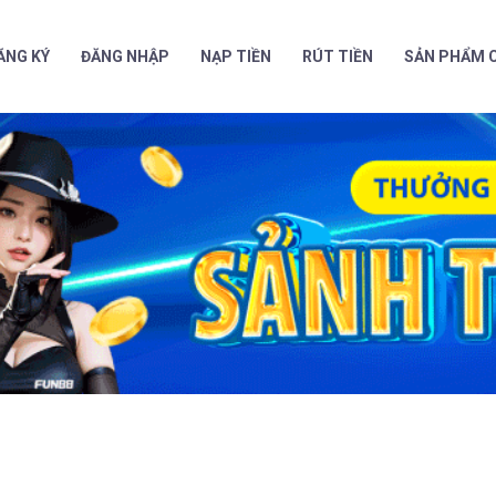
ĂNG KÝ
ĐĂNG NHẬP
NẠP TIỀN
RÚT TIỀN
SẢN PHẨM 