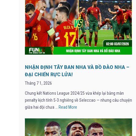
NHẬN ĐỊNH TÂY BAN NHA VÀ BỒ ĐÀO NHA –
ĐẠI CHIẾN RỰC LỬA!
Tháng 7 1, 2026
Chung kết Nations League 2024/25 vừa khép lại bằng màn
penalty kịch tính 5-3 nghiêng về Seleccao — nhưng câu chuyện
giữa hai đội chưa …
Read More