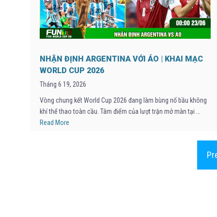
NHẬN ĐỊNH ARGENTINA VỚI ÁO | KHAI MẠC
WORLD CUP 2026
Tháng 6 19, 2026
Vòng chung kết World Cup 2026 đang làm bùng nổ bầu không
khí thể thao toàn cầu. Tâm điểm của lượt trận mở màn tại …
Read More
Pr