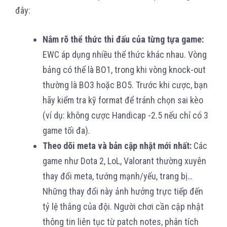
đây:
Nắm rõ thể thức thi đấu của từng tựa game:
EWC áp dụng nhiều thể thức khác nhau. Vòng
bảng có thể là BO1, trong khi vòng knock-out
thường là BO3 hoặc BO5. Trước khi cược, bạn
hãy kiểm tra kỹ format để tránh chọn sai kèo
(ví dụ: không cược Handicap -2.5 nếu chỉ có 3
game tối đa).
Theo dõi meta và bản cập nhật mới nhất:
Các
game như Dota 2, LoL, Valorant thường xuyên
thay đổi meta, tướng mạnh/yếu, trang bị…
Những thay đổi này ảnh hưởng trực tiếp đến
tỷ lệ thắng của đội. Người chơi cần cập nhật
thông tin liên tục từ patch notes, phân tích