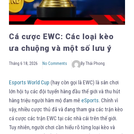
Cá cược EWC: Các loại kèo
ưa chuộng và một số lưu ý
Tháng 6 18, 2026
No Comments
By Thái Phong
Esports World Cup
(hay còn gọi là EWC) là sân chơi
lớn hội tụ các đội tuyển hàng đầu thế giới và thu hút
hàng triệu người hâm mộ đam mê
eSports
. Chính vì
vậy, nhiều cược thủ đã và đang tham gia các trận kèo
cá cược các trận EWC tại các nhà cái trên thế giới.
Tuy nhiên, người chơi cần hiểu rõ từng loại kèo và