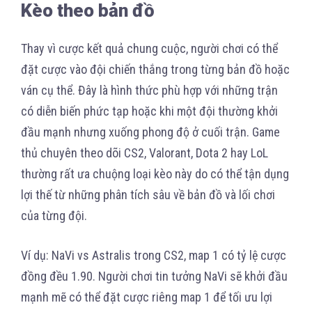
Kèo theo bản đồ
Thay vì cược kết quả chung cuộc, người chơi có thể
đặt cược vào đội chiến thắng trong từng bản đồ hoặc
ván cụ thể. Đây là hình thức phù hợp với những trận
có diễn biến phức tạp hoặc khi một đội thường khởi
đầu mạnh nhưng xuống phong độ ở cuối trận. Game
thủ chuyên theo dõi CS2, Valorant, Dota 2 hay LoL
thường rất ưa chuộng loại kèo này do có thể tận dụng
lợi thế từ những phân tích sâu về bản đồ và lối chơi
của từng đội.
Ví dụ: NaVi vs Astralis trong CS2, map 1 có tỷ lệ cược
đồng đều 1.90. Người chơi tin tưởng NaVi sẽ khởi đầu
mạnh mẽ có thể đặt cược riêng map 1 để tối ưu lợi