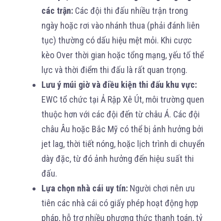
các trận:
Các đội thi đấu nhiều trận trong
ngày hoặc rơi vào nhánh thua (phải đánh liên
tục) thường có dấu hiệu mệt mỏi. Khi cược
kèo Over thời gian hoặc tổng mạng, yếu tố thể
lực và thời điểm thi đấu là rất quan trọng.
Lưu ý múi giờ và điều kiện thi đấu khu vực:
EWC tổ chức tại Ả Rập Xê Út, môi trường quen
thuộc hơn với các đội đến từ châu Á. Các đội
châu Âu hoặc Bắc Mỹ có thể bị ảnh hưởng bởi
jet lag, thời tiết nóng, hoặc lịch trình di chuyển
dày đặc, từ đó ảnh hưởng đến hiệu suất thi
đấu.
Lựa chọn nhà cái uy tín:
Người chơi nên ưu
tiên các nhà cái có giấy phép hoạt động hợp
pháp, hỗ trợ nhiều phương thức thanh toán, tỷ