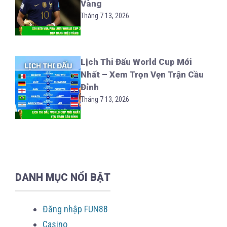
Vàng
Tháng 7 13, 2026
Lịch Thi Đấu World Cup Mới
Nhất – Xem Trọn Vẹn Trận Cầu
Đỉnh
Tháng 7 13, 2026
DANH MỤC NỔI BẬT
Đăng nhập FUN88
Casino