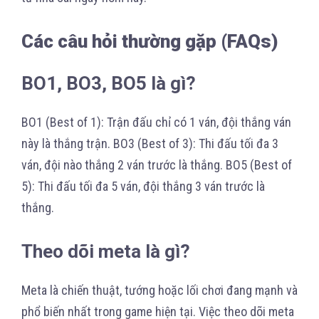
Các câu hỏi thường gặp (FAQs)
BO1, BO3, BO5 là gì?
BO1 (Best of 1): Trận đấu chỉ có 1 ván, đội thắng ván
này là thắng trận. BO3 (Best of 3): Thi đấu tối đa 3
ván, đội nào thắng 2 ván trước là thắng. BO5 (Best of
5): Thi đấu tối đa 5 ván, đội thắng 3 ván trước là
thắng.
Theo dõi meta là gì?
Meta là chiến thuật, tướng hoặc lối chơi đang mạnh và
phổ biến nhất trong game hiện tại. Việc theo dõi meta