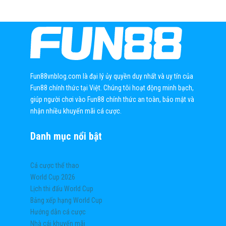
Fun88vnblog.com là đại lý ủy quyền duy nhất và uy tín của
Fun88 chính thức tại Việt. Chúng tôi hoạt động minh bạch,
giúp người chơi vào Fun88 chính thức an toàn, bảo mật và
nhận nhiều khuyến mãi cá cược.
Danh mục nổi bật
Cá cược thể thao
World Cup 2026
Lịch thi đấu World Cup
Bảng xếp hạng World Cup
Hướng dẫn cá cược
Nhà cái khuyến mãi