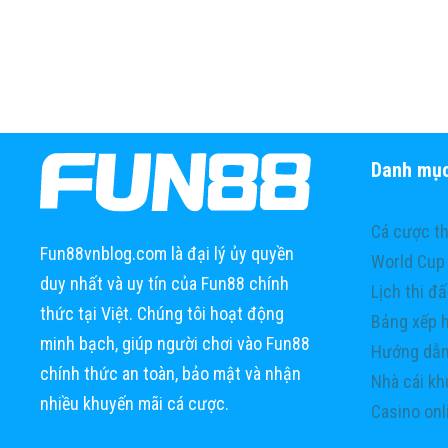
Danh mục
Cá cược th
Fun88vnblog.com là đại lý ủy quyền
World Cup
duy nhất và uy tín của Fun88 chính
Lịch thi đ
thức tại Việt. Chúng tôi hoạt động
Bảng xếp 
minh bạch, giúp người chơi vào Fun88
Hướng dẫn
chính thức an toàn, bảo mật và nhận
Nhà cái kh
nhiều khuyến mãi cá cược.
Casino onl