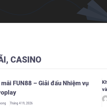
ÃI
,
CASINO
Kh
 mãi FUN88 – Giải đấu Nhiệm vụ
và
voplay
Phong
Tháng 4 19, 2026