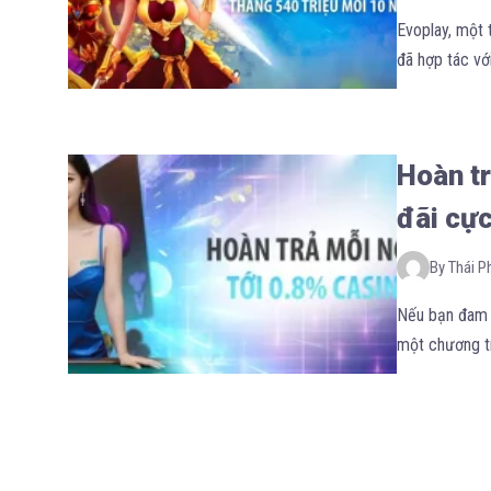
Evoplay, một 
đã hợp tác với
Hoàn tr
đãi cự
By Thái 
Nếu bạn đam 
một chương tr