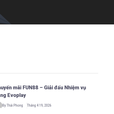
uyến mãi FUN88 – Giải đấu Nhiệm vụ
ng Evoplay
By Thái Phong
Tháng 4 19, 2026