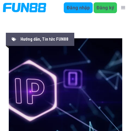
Chuyển
Đăng nhập
Đăng ký
ME
đến
nội
dung
Hướng dẫn
,
Tin tức FUN88