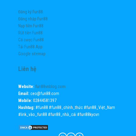
Đăng ký Fun88
Đăng nhập Fun88
Nạp tiền Fun88
Rút tiền Fun88
Cá cược Fun88
Tải Fun88 App
Google sitemap
Liên hệ
Website:
fun88vnblog.com
Email:
ceo@fun88.com
Mobile:
02844581397
Hashtag:
#fun88 #fun88_chính_thức #fun88_Việt_Nam
#link_vào_fun88 #fun88_nhà_cái #fun88kycvn