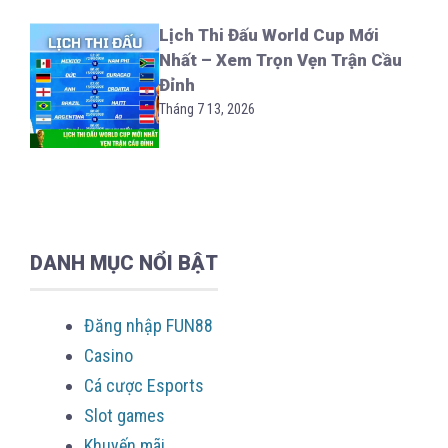
Lịch Thi Đấu World Cup Mới
Nhất – Xem Trọn Vẹn Trận Cầu
Đỉnh
Tháng 7 13, 2026
DANH MỤC NỔI BẬT
Đăng nhập FUN88
Casino
Cá cược Esports
Slot games
Khuyến mãi