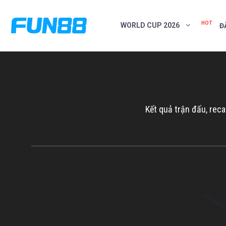
Chuyển
đến
WORLD CUP 2026
Đ
nội
dung
Kết quả trận đấu, rec