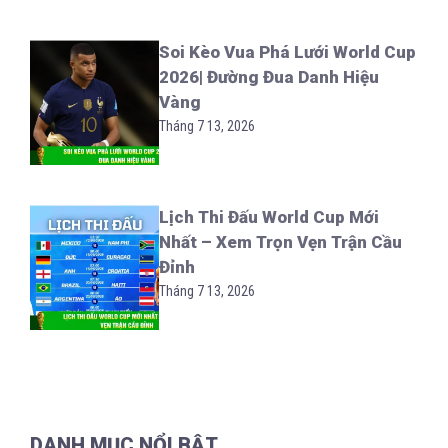
Soi Kèo Vua Phá Lưới World Cup
2026| Đường Đua Danh Hiệu
Vàng
Tháng 7 13, 2026
Lịch Thi Đấu World Cup Mới
Nhất – Xem Trọn Vẹn Trận Cầu
Đỉnh
Tháng 7 13, 2026
DANH MỤC NỔI BẬT