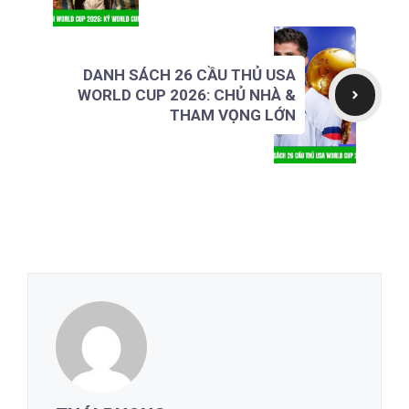
DANH SÁCH 26 CẦU THỦ USA
WORLD CUP 2026: CHỦ NHÀ &
THAM VỌNG LỚN