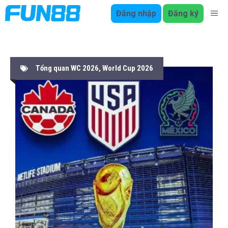
Chuyển
Đăng nhập
Đăng ký
ME
đến
nội
dung
Tổng quan WC 2026
,
World Cup 2026