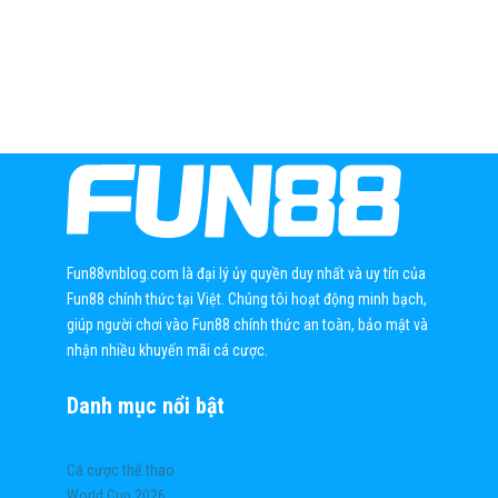
Fun88vnblog.com là đại lý ủy quyền duy nhất và uy tín của
Fun88 chính thức tại Việt. Chúng tôi hoạt động minh bạch,
giúp người chơi vào Fun88 chính thức an toàn, bảo mật và
nhận nhiều khuyến mãi cá cược.
Danh mục nổi bật
Cá cược thể thao
World Cup 2026