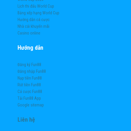
Lịch thi đấu World Cup
Bảng xếp hạng World Cup
Hướng dẫn cá cược
Nhà cái khuyến mãi
Casino online
Hướng dẫn
Đăng ký Fun88
Đăng nhập Fun88
Nạp tiền Fun88
Rút tiền Fun88
Cá cược Fun88
Tải Fun88 App
Google sitemap
Liên hệ