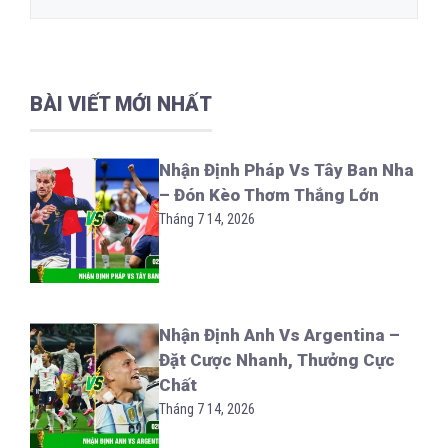
BÀI VIẾT MỚI NHẤT
Nhận Định Pháp Vs Tây Ban Nha
– Đón Kèo Thơm Thắng Lớn
Tháng 7 14, 2026
Nhận Định Anh Vs Argentina –
Đặt Cược Nhanh, Thưởng Cực
Chất
Tháng 7 14, 2026