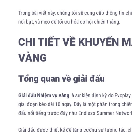
Trong bài viết này, chúng tôi sẽ cung cấp thông tin ch
nổi bật, và mẹo để tối ưu hóa cơ hội chiến thắng.
CHI TIẾT VỀ KHUYẾN M
VÀNG
Tổng quan về giải đấu
Giải đấu Nhiệm vụ vàng
là sự kiện định kỳ do Evoplay
giai đoạn kéo dài 10 ngày. Đây là một phần trong chiế
đấu nổi tiếng trước đây như Endless Summer Network
Giải đấu được thiết kế để tăng cường sự tương tác, 