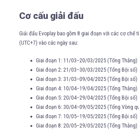
Cơ cấu giải đấu
Giải đấu Evoplay bao gồm 8 giai đoạn với các cơ chế t
(UTC+7) vào các ngày sau:
Giai đoạn 1: 11/03–20/03/2025 (Tổng Thắng
Giai đoạn 2: 21/03–30/03/2025 (Tổng Bội số
Giai đoạn 3: 31/03–09/04/2025 (Tổng Bội số
Giai đoạn 4: 10/04–19/04/2025 (Tổng Thắng
Giai đoạn 5: 20/04–29/04/2025 (Tổng Bội số
Giai đoạn 6: 30/04–09/05/2025 (Tổng Vòng 
Giai đoạn 7: 10/05–19/05/2025 (Tổng Bội số
Giai đoạn 8: 20/05–29/05/2025 (Tổng Thắng)