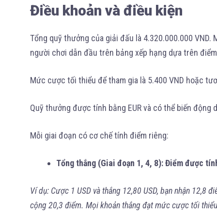
Điều khoản và điều kiện
Tổng quỹ thưởng của giải đấu là 4.320.000.000 VND. 
người chơi dẫn đầu trên bảng xếp hạng dựa trên điểm
Mức cược tối thiểu để tham gia là 5.400 VND hoặc tươn
Quỹ thưởng được tính bằng EUR và có thể biến động do
Mỗi giai đoạn có cơ chế tính điểm riêng:
Tổng thắng (Giai đoạn 1, 4, 8): Điểm được tín
Ví dụ: Cược 1 USD và thắng 12,80 USD, bạn nhận 12,8 đi
cộng 20,3 điểm. Mọi khoản thắng đạt mức cược tối thiể