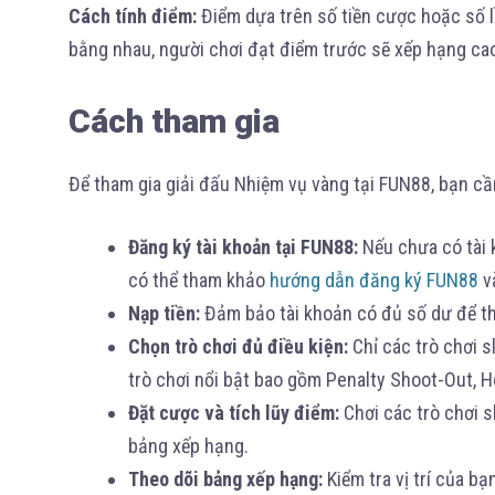
Cách tính điểm:
Điểm dựa trên số tiền cược hoặc số l
bằng nhau, người chơi đạt điểm trước sẽ xếp hạng ca
Cách tham gia
Để tham gia giải đấu Nhiệm vụ vàng tại FUN88, bạn cầ
Đăng ký tài khoản tại FUN88:
Nếu chưa có tài 
có thể tham khảo
hướng dẫn đăng ký FUN88
v
Nạp tiền:
Đảm bảo tài khoản có đủ số dư để tha
Chọn trò chơi đủ điều kiện:
Chỉ các trò chơi s
trò chơi nổi bật bao gồm Penalty Shoot-Out, H
Đặt cược và tích lũy điểm:
Chơi các trò chơi s
bảng xếp hạng.
Theo dõi bảng xếp hạng:
Kiểm tra vị trí của b