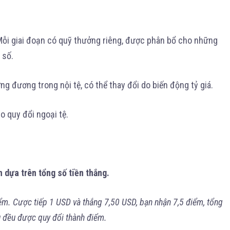
Mỗi giai đoạn có quỹ thưởng riêng, được phân bổ cho những
 số.
g đương trong nội tệ, có thể thay đổi do biến động tỷ giá.
 quy đổi ngoại tệ.
h dựa trên tổng số tiền thắng.
ểm. Cược tiếp 1 USD và thắng 7,50 USD, bạn nhận 7,5 điểm, tổng
u đều được quy đổi thành điểm.