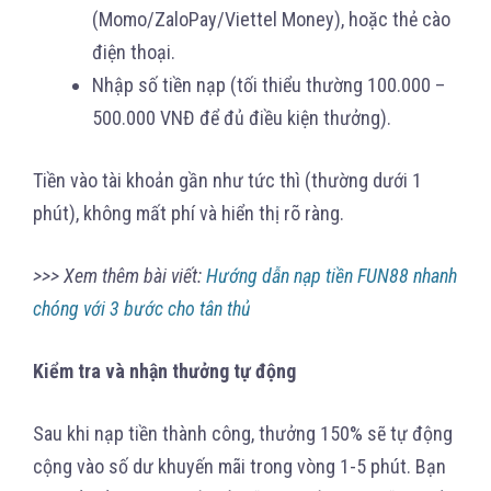
(Momo/ZaloPay/Viettel Money), hoặc thẻ cào
điện thoại.
Nhập số tiền nạp (tối thiểu thường 100.000 –
500.000 VNĐ để đủ điều kiện thưởng).
Tiền vào tài khoản gần như tức thì (thường dưới 1
phút), không mất phí và hiển thị rõ ràng.
>>> Xem thêm bài viết:
Hướng dẫn nạp tiền FUN88 nhanh
chóng với 3 bước cho tân thủ
Kiểm tra và nhận thưởng tự động
Sau khi nạp tiền thành công, thưởng 150% sẽ tự động
cộng vào số dư khuyến mãi trong vòng 1-5 phút. Bạn