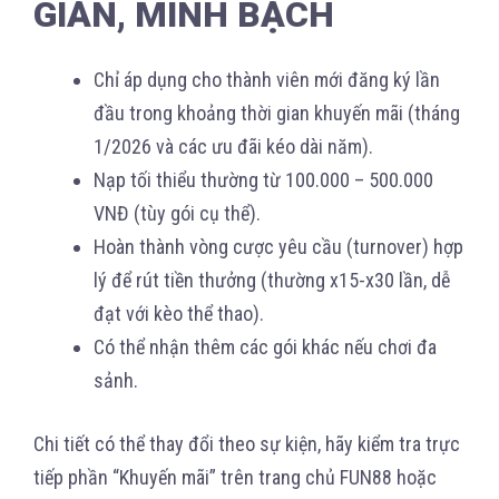
GIẢN, MINH BẠCH
Chỉ áp dụng cho thành viên mới đăng ký lần
đầu trong khoảng thời gian khuyến mãi (tháng
1/2026 và các ưu đãi kéo dài năm).
Nạp tối thiểu thường từ 100.000 – 500.000
VNĐ (tùy gói cụ thể).
Hoàn thành vòng cược yêu cầu (turnover) hợp
lý để rút tiền thưởng (thường x15-x30 lần, dễ
đạt với kèo thể thao).
Có thể nhận thêm các gói khác nếu chơi đa
sảnh.
Chi tiết có thể thay đổi theo sự kiện, hãy kiểm tra trực
tiếp phần “Khuyến mãi” trên trang chủ FUN88 hoặc