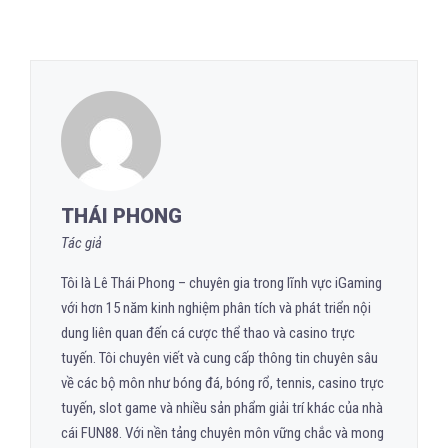
THÁI PHONG
Tác giả
Tôi là Lê Thái Phong – chuyên gia trong lĩnh vực iGaming
với hơn 15 năm kinh nghiệm phân tích và phát triển nội
dung liên quan đến cá cược thể thao và casino trực
tuyến. Tôi chuyên viết và cung cấp thông tin chuyên sâu
về các bộ môn như bóng đá, bóng rổ, tennis, casino trực
tuyến, slot game và nhiều sản phẩm giải trí khác của nhà
cái FUN88. Với nền tảng chuyên môn vững chắc và mong