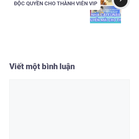
ĐỘC QUYỀN CHO THÀNH VIÊN VIP
Viết một bình luận
Bình
luận