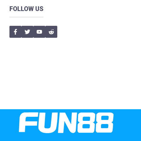
FOLLOW US