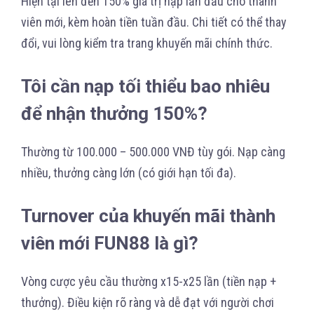
Hiện tại lên đến 150% giá trị nạp lần đầu cho thành
viên mới, kèm hoàn tiền tuần đầu. Chi tiết có thể thay
đổi, vui lòng kiểm tra trang khuyến mãi chính thức.
Tôi cần nạp tối thiểu bao nhiêu
để nhận thưởng 150%?
Thường từ 100.000 – 500.000 VNĐ tùy gói. Nạp càng
nhiều, thưởng càng lớn (có giới hạn tối đa).
Turnover của khuyến mãi thành
viên mới FUN88 là gì?
Vòng cược yêu cầu thường x15-x25 lần (tiền nạp +
thưởng). Điều kiện rõ ràng và dễ đạt với người chơi