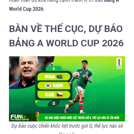
World Cup 2026
.
BÀN VỀ THẾ CỤC, DỰ BÁO
BẢNG A WORLD CUP 2026
Dự báo cuộc chiến khốc liệt trước giờ G, thế lực nào sẽ